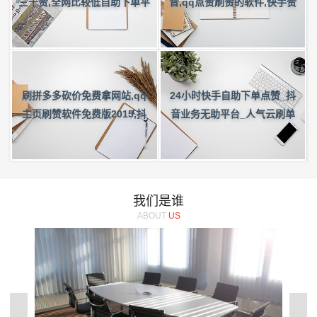
三千赞,全网比较低自助下单平
音,qq点赞刷赞的软件,快手赞
台,楚轩小铺子免费赞
自助下单平台软件
刷拼多多砍价免费拿网站,qq
24小时快手自助下单点赞_抖
主页刷赞软件免费版2015,抖
音业务无助平台_人气云刷单
音免费刷赞网页版-刷赞最低价
平台 - 微博刷业务软件
快手
我们是谁
ABOUT
US