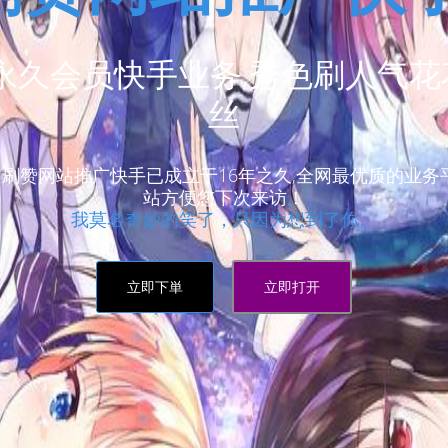
永久会员快手业务,秀色刷人气花花
丝
刷赞网站推广快手已成立于16年之久,全网最优质的业务
站方便您下次来访！
我莫名奇妙的笑了，只因为想到了你。
立即下単
立即打开