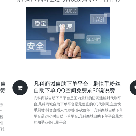
务自
凡科商城自助下单平台 - 刷快手粉丝
买赞
自助下单,QQ空间免费刷30说说赞
凡科商城自助下单平台是国内最好的防沉迷解封代刷平
台,凡科商城自助下单平台是最便宜的QQ代刷网,主营快
业务
手刷赞,抖音直播人气,拼多多砍价等，凡科商城自助下单
一
平台是24小时自助下单平台,凡科商城自助下单平台最大
0粉
的知乎业务代刷平台!
售,
始,