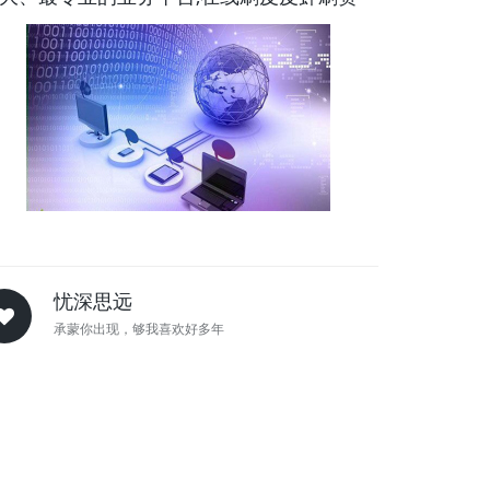
忧深思远
承蒙你出现，够我喜欢好多年