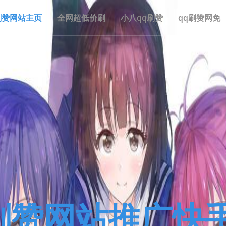
刷赞网站主页
全网超低价刷
小八qq刷赞
qq刷赞网免
刷赞网站推广快手