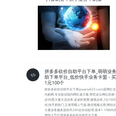
拼多多砍价自助平台下单_萌萌业
助下单平台_低价快手业务卡盟 - 
1元100个
拼多多砍价自助平台下单(jiaqinw023.com)是网红
代刷网,专业提供国内网红速方案,帮您走出网红的第
步!内置大量主流业务.皮皮虾刷赞,微视业务,3元100
丝,快手刷热门,王者荣耀人气值,微信视频点赞,网站出
大量业务服务器软件24H全自动处理.基本1-10钟内开
增加人气打造拼多多砍价自助平台下单